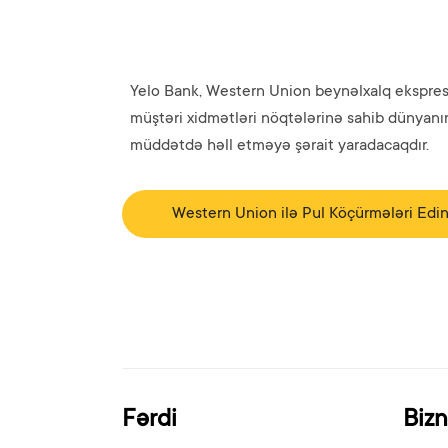
Yelo Bank, Western Union beynəlxalq ekspres 
müştəri xidmətləri nöqtələrinə sahib dünyanın 
müddətdə həll etməyə şərait yaradacaqdır.
Western Union ilə Pul Köçürmələri Edi
Fərdi
Biz