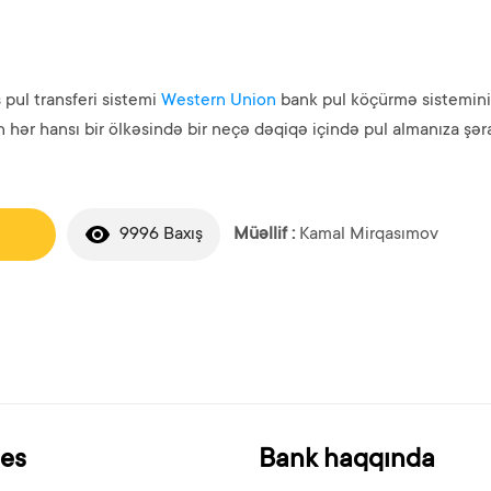
pul transferi sistemi
Western Union
bank pul köçürmə sistemini
hər hansı bir ölkəsində bir neçə dəqiqə içində pul almanıza şərai
n
9996 Baxış
Müəllif :
Kamal Mirqasımov
nes
Bank haqqında