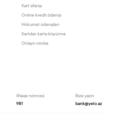
Kart sifarişi
Online kredit ödənişi
Hökumət ödənişləri
Kartdan karta köçürmə
Onlayn növbə
Əlaqə nömrəsi
Bizə yazın
981
bank@yelo.az