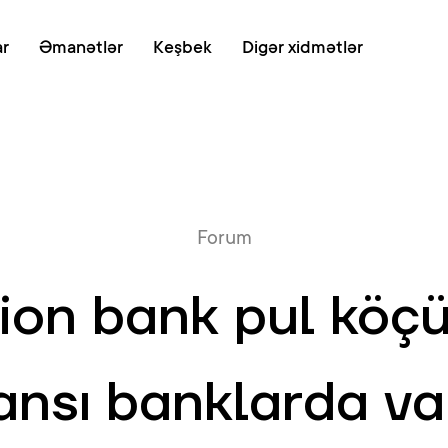
Onlayn növb
ar
Əmanətlər
Keşbek
Digər xidmətlər
Forum
ion bank pul köçü
ansı banklarda va