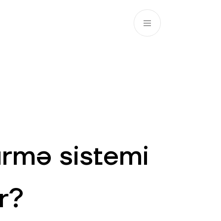
AZ
ə
ATM və Filiallar
981
rmə sistemi
r?