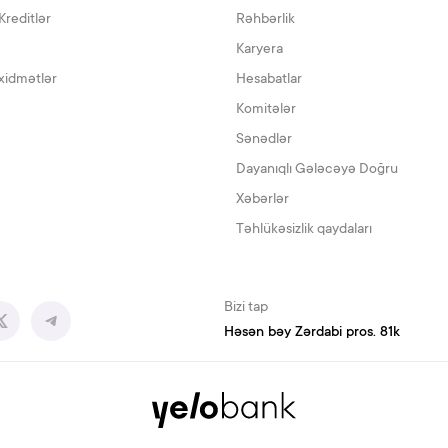
Kreditlər
Rəhbərlik
Karyera
xidmətlər
Hesabatlar
Komitələr
Sənədlər
Dayanıqlı Gələcəyə Doğru
Xəbərlər
Təhlükəsizlik qaydaları
Bizi tap
Həsən bəy Zərdabi pros. 81k