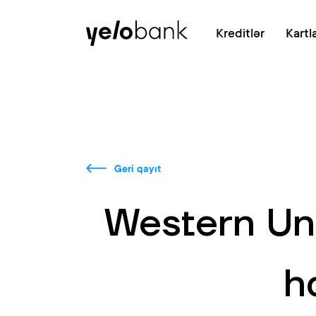
Fərdi
Biznes
Bank haqqında
Kreditlər
Kartl
Geri qayıt
Western Un
h