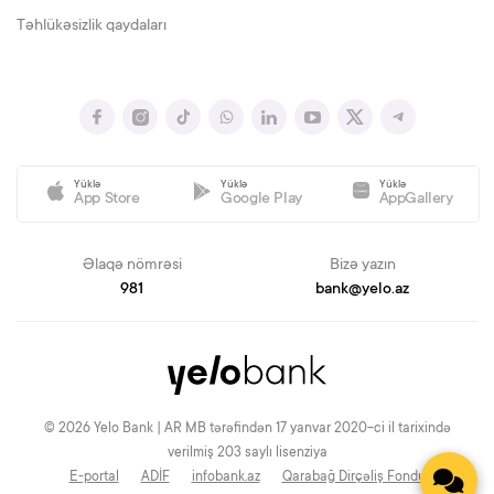
Təhlükəsizlik qaydaları
Yüklə
Yüklə
Yüklə
App Store
Google Play
AppGallery
Əlaqə nömrəsi
Bizə yazın
981
bank@yelo.az
© 2026 Yelo Bank | AR MB tərəfindən 17 yanvar 2020-ci il tarixində
verilmiş 203 saylı lisenziya
E-portal
ADİF
infobank.az
Qarabağ Dirçəliş Fondu