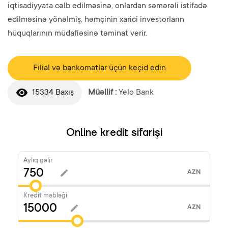
iqtisadiyyata cəlb edilməsinə, onlardan səmərəli istifadə
edilməsinə yönəlmiş, həmçinin xarici investorların
hüquqlarının müdafiəsinə təminat verir.
Filial və bankomatlar üçün keçid edin
15334 Baxış
Müəllif :
Yelo Bank
Online kredit sifarişi
Aylıq gəlir
AZN
Kredit məbləği
AZN