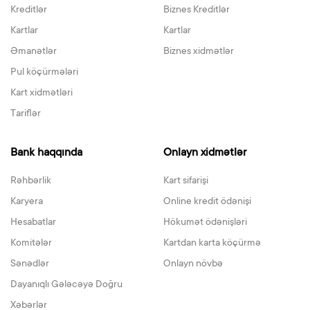
Kreditlər
Biznes Kreditlər
Kartlar
Kartlar
Əmanətlər
Biznes xidmətlər
Pul köçürmələri
Kart xidmətləri
Tariflər
Bank haqqında
Onlayn xidmətlər
Rəhbərlik
Kart sifarişi
Karyera
Online kredit ödənişi
Hesabatlar
Hökumət ödənişləri
Komitələr
Kartdan karta köçürmə
Sənədlər
Onlayn növbə
Dayanıqlı Gələcəyə Doğru
Xəbərlər