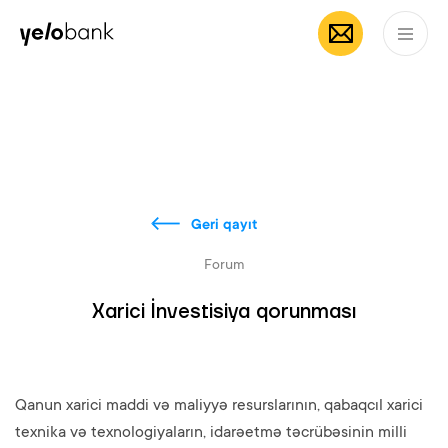
Fərdi
Biznes
Bank haqqında
AZ
Geri qayıt
Forum
Xarici İnvestisiya qorunması
Qanun xarici maddi və maliyyə resurslarının, qabaqcıl xarici
texnika və texnologiyaların, idarəetmə təcrübəsinin milli