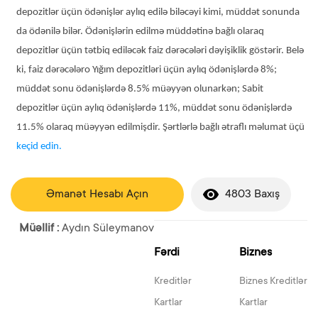
depozitlər üçün ödənişlər aylıq edilə biləcəyi kimi, müddət sonunda
da ödənilə bilər. Ödənişlərin edilmə müddətinə bağlı olaraq
depozitlər üçün tətbiq ediləcək faiz dərəcələri dəyişiklik göstərir. Belə
ki, faiz dərəcələro Yığım depozitləri üçün aylıq ödənişlərdə 8%;
müddət sonu ödənişlərdə 8.5% müəyyən olunarkən; Sabit
depozitlər üçün aylıq ödənişlərdə 11%, müddət sonu ödənişlərdə
11.5% olaraq müəyyən edilmişdir. Şərtlərlə bağlı ətraflı məlumat üçü
keçid edin.
Əmanət Hesabı Açın
4803 Baxış
Müəllif :
Aydın Süleymanov
Fərdi
Biznes
Kreditlər
Biznes Kreditlər
Kartlar
Kartlar